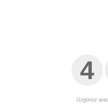
4
Üzgünüz arad