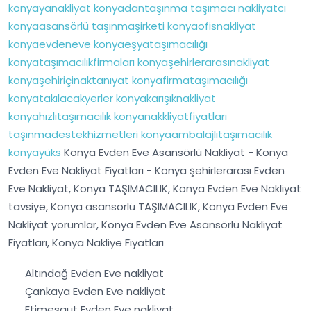
konyayanakliyat
konyadantaşınma
taşımacı
nakliyatcı
konyaasansörlü
taşınmaşirketi
konyaofisnakliyat
konyaevdeneve
konyaeşyataşımacılığı
konyataşımacılıkfirmaları
konyaşehirlerarasınakliyat
konyaşehiriçinaktanıyat
konyafirmataşımacılığı
konyatakılacakyerler
konyakarışıknakliyat
konyahızlıtaşımacılık
konyanakkliyatfiyatları
taşınmadestekhizmetleri
konyaambalajlıtaşımacılık
konyayüks
Konya Evden Eve Asansörlü Nakliyat - Konya
Evden Eve Nakliyat Fiyatları - Konya şehirlerarası Evden
Eve Nakliyat, Konya TAŞIMACILIK, Konya Evden Eve Nakliyat
tavsiye, Konya asansörlü TAŞIMACILIK, Konya Evden Eve
Nakliyat yorumlar, Konya Evden Eve Asansörlü Nakliyat
Fiyatları, Konya Nakliye Fiyatları
Altındağ Evden Eve nakliyat
Çankaya Evden Eve nakliyat
Etimesgut Evden Eve nakliyat