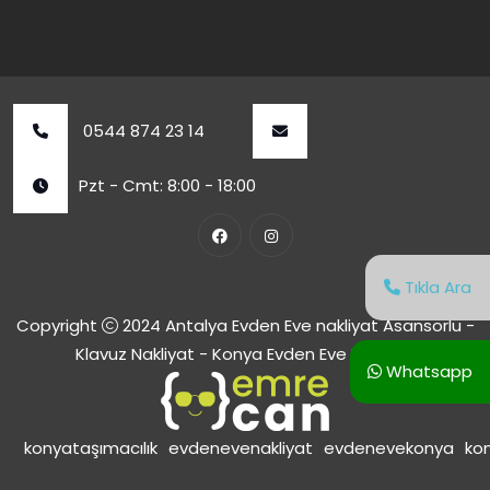
0544 874 23 14
Pzt - Cmt: 8:00 - 18:00
Tıkla Ara
Copyright
2024
Antalya Evden Eve nakliyat Asansörlü -
Klavuz Nakliyat
- Konya Evden Eve Nakliyat
Whatsapp
konyataşımacılık
evdenevenakliyat
evdenevekonya
kon