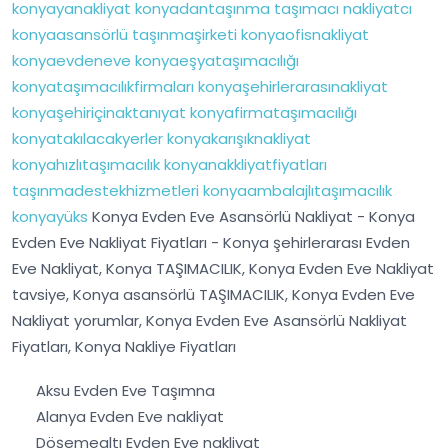
konyayanakliyat
konyadantaşınma
taşımacı
nakliyatcı
konyaasansörlü
taşınmaşirketi
konyaofisnakliyat
konyaevdeneve
konyaeşyataşımacılığı
konyataşımacılıkfirmaları
konyaşehirlerarasınakliyat
konyaşehiriçinaktanıyat
konyafirmataşımacılığı
konyatakılacakyerler
konyakarışıknakliyat
konyahızlıtaşımacılık
konyanakkliyatfiyatları
taşınmadestekhizmetleri
konyaambalajlıtaşımacılık
konyayüks
Konya Evden Eve Asansörlü Nakliyat - Konya
Evden Eve Nakliyat Fiyatları - Konya şehirlerarası Evden
Eve Nakliyat, Konya TAŞIMACILIK, Konya Evden Eve Nakliyat
tavsiye, Konya asansörlü TAŞIMACILIK, Konya Evden Eve
Nakliyat yorumlar, Konya Evden Eve Asansörlü Nakliyat
Fiyatları, Konya Nakliye Fiyatları
Aksu Evden Eve Taşımna
Alanya Evden Eve nakliyat
Döşemealtı Evden Eve nakliyat