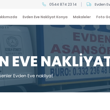
0544 874 23 14
Evden Ev
akkımızda
Evden Eve Nakliyat Konya
Makaleler
Foto Ga
N EVE NAKLIYA
senler Evden Eve nakliyat