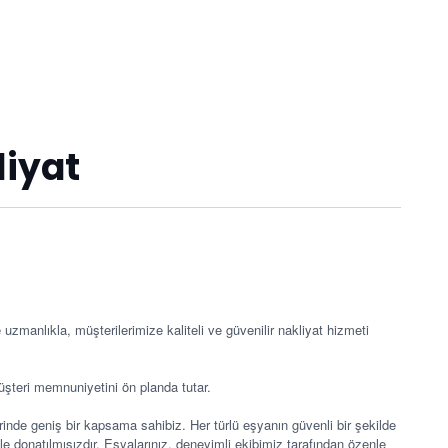
liyat
uzmanlıkla, müşterilerimize kaliteli ve güvenilir nakliyat hizmeti
üşteri memnuniyetini ön planda tutar.
lerinde geniş bir kapsama sahibiz. Her türlü eşyanın güvenli bir şekilde
 donatılmışızdır. Eşyalarınız, deneyimli ekibimiz tarafından özenle