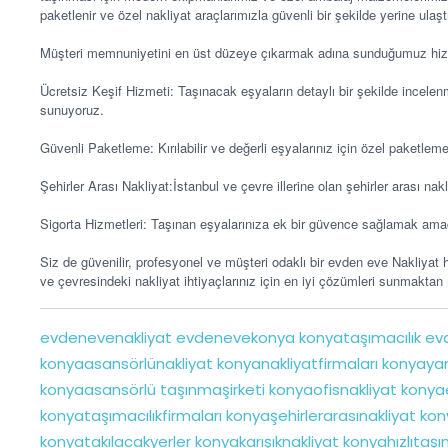
paketlenir ve özel nakliyat araçlarımızla güvenli bir şekilde yerine ulaştır
Müşteri memnuniyetini en üst düzeye çıkarmak adına sunduğumuz hizme
Ücretsiz Keşif Hizmeti: Taşınacak eşyaların detaylı bir şekilde incelenm
sunuyoruz.
Güvenli Paketleme: Kırılabilir ve değerli eşyalarınız için özel paketlem
Şehirler Arası Nakliyat:İstanbul ve çevre illerine olan şehirler arası na
Sigorta Hizmetleri: Taşınan eşyalarınıza ek bir güvence sağlamak ama
Siz de güvenilir, profesyonel ve müşteri odaklı bir evden eve Nakliyat hiz
ve çevresindeki nakliyat ihtiyaçlarınız için en iyi çözümleri sunmakta
evdenevenakliyat
evdenevekonya
konyataşımacılık
evd
konyaasansörlünakliyat
konyanakliyatfirmaları
konyayan
konyaasansörlü
taşınmaşirketi
konyaofisnakliyat
konya
konyataşımacılıkfirmaları
konyaşehirlerarasınakliyat
kony
konyatakılacakyerler
konyakarışıknakliyat
konyahızlıtaşım