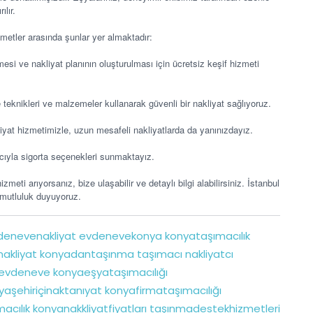
ılır.
tler arasında şunlar yer almaktadır:
esi ve nakliyat planının oluşturulması için ücretsiz keşif hizmeti
e teknikleri ve malzemeler kullanarak güvenli bir nakliyat sağlıyoruz.
kliyat hizmetimizle, uzun mesafeli nakliyatlarda da yanınızdayız.
cıyla sigorta seçenekleri sunmaktayız.
meti arıyorsanız, bize ulaşabilir ve detaylı bilgi alabilirsiniz. İstanbul
n mutluluk duyuyoruz.
enevenakliyat
evdenevekonya
konyataşımacılık
akliyat
konyadantaşınma
taşımacı
nakliyatcı
evdeneve
konyaeşyataşımacılığı
aşehiriçinaktanıyat
konyafirmataşımacılığı
acılık
konyanakkliyatfiyatları
taşınmadestekhizmetleri