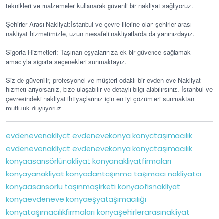
teknikleri ve malzemeler kullanarak güvenli bir nakliyat sağlıyoruz.
Şehirler Arası Nakliyat:İstanbul ve çevre illerine olan şehirler arası
nakliyat hizmetimizle, uzun mesafeli nakliyatlarda da yanınızdayız.
Sigorta Hizmetleri: Taşınan eşyalarınıza ek bir güvence sağlamak
amacıyla sigorta seçenekleri sunmaktayız.
Siz de güvenilir, profesyonel ve müşteri odaklı bir evden eve Nakliyat
hizmeti arıyorsanız, bize ulaşabilir ve detaylı bilgi alabilirsiniz. İstanbul ve
çevresindeki nakliyat ihtiyaçlarınız için en iyi çözümleri sunmaktan
mutluluk duyuyoruz.
evdenevenakliyat
evdenevekonya
konyataşımacılık
evdenevenakliyat
evdenevekonya
konyataşımacılık
konyaasansörlünakliyat
konyanakliyatfirmaları
konyayanakliyat
konyadantaşınma
taşımacı
nakliyatcı
konyaasansörlü
taşınmaşirketi
konyaofisnakliyat
konyaevdeneve
konyaeşyataşımacılığı
konyataşımacılıkfirmaları
konyaşehirlerarasınakliyat