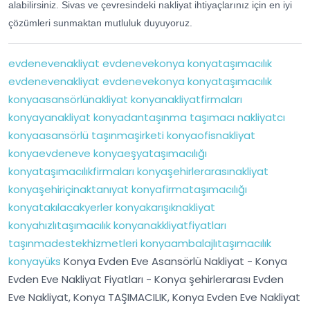
alabilirsiniz. Sivas ve çevresindeki nakliyat ihtiyaçlarınız için en iyi
çözümleri sunmaktan mutluluk duyuyoruz.
evdenevenakliyat
evdenevekonya
konyataşımacılık
evdenevenakliyat
evdenevekonya
konyataşımacılık
konyaasansörlünakliyat
konyanakliyatfirmaları
konyayanakliyat
konyadantaşınma
taşımacı
nakliyatcı
konyaasansörlü
taşınmaşirketi
konyaofisnakliyat
konyaevdeneve
konyaeşyataşımacılığı
konyataşımacılıkfirmaları
konyaşehirlerarasınakliyat
konyaşehiriçinaktanıyat
konyafirmataşımacılığı
konyatakılacakyerler
konyakarışıknakliyat
konyahızlıtaşımacılık
konyanakkliyatfiyatları
taşınmadestekhizmetleri
konyaambalajlıtaşımacılık
konyayüks
Konya Evden Eve Asansörlü Nakliyat - Konya
Evden Eve Nakliyat Fiyatları - Konya şehirlerarası Evden
Eve Nakliyat, Konya TAŞIMACILIK, Konya Evden Eve Nakliyat