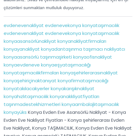
çözümleri sunmaktan mutluluk duyuyoruz.
evdenevenakliyat
evdenevekonya
konyataşımacılık
evdenevenakliyat
evdenevekonya
konyataşımacılık
konyaasansörlünakliyat
konyanakliyatfirmaları
konyayanakliyat
konyadantaşınma
taşımacı
nakliyatcı
konyaasansörlü
taşınmaşirketi
konyaofisnakliyat
konyaevdeneve
konyaeşyataşımacılığı
konyataşımacılıkfirmaları
konyaşehirlerarasınakliyat
konyaşehiriçinaktanıyat
konyafirmataşımacılığı
konyatakılacakyerler
konyakarışıknakliyat
konyahızlıtaşımacılık
konyanakkliyatfiyatları
taşınmadestekhizmetleri
konyaambalajlıtaşımacılık
konyayüks
Konya Evden Eve Asansörlü Nakliyat - Konya
Evden Eve Nakliyat Fiyatları - Konya şehirlerarası Evden
Eve Nakliyat, Konya TAŞIMACILIK, Konya Evden Eve Nakliyat
tavsiye, Konya asansörlü TAŞIMACILIK, Konya Evden Eve